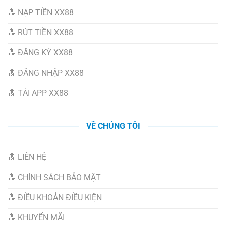
🔝 NẠP TIỀN XX88
🔝 RÚT TIỀN XX88
🔝 ĐĂNG KÝ XX88
🔝 ĐĂNG NHẬP XX88
🔝 TẢI APP XX88
VỀ CHÚNG TÔI
🔝 LIÊN HỆ
🔝 CHÍNH SÁCH BẢO MẬT
🔝 ĐIỀU KHOẢN ĐIỀU KIỆN
🔝 KHUYẾN MÃI