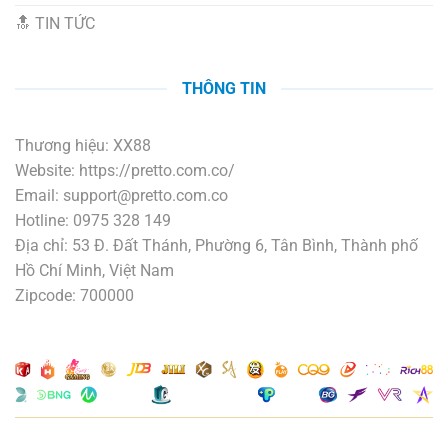
🔝 TIN TỨC
THÔNG TIN
Thương hiệu: XX88
Website: https://pretto.com.co/
Email: support@pretto.com.co
Hotline: 0975 328 149
Địa chỉ: 53 Đ. Đất Thánh, Phường 6, Tân Bình, Thành phố
Hồ Chí Minh, Việt Nam
Zipcode: 700000