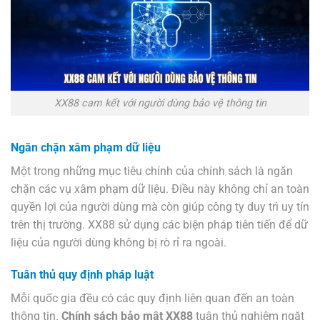
XX88 cam kết với người dùng bảo vệ thông tin
Ngăn chặn xâm phạm dữ liệu
Một trong những mục tiêu chính của chính sách là ngăn
chặn các vụ xâm phạm dữ liệu. Điều này không chỉ an toàn
quyền lợi của người dùng mà còn giúp công ty duy trì uy tín
trên thị trường. XX88 sử dụng các biện pháp tiên tiến để dữ
liệu của người dùng không bị rò rỉ ra ngoài.
Tuân thủ quy định pháp luật
Mỗi quốc gia đều có các quy định liên quan đến an toàn
thông tin.
Chính sách bảo mật XX88
tuân thủ nghiêm ngặt