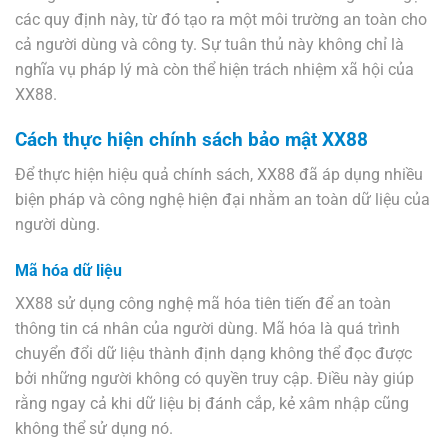
các quy định này, từ đó tạo ra một môi trường an toàn cho
cả người dùng và công ty. Sự tuân thủ này không chỉ là
nghĩa vụ pháp lý mà còn thể hiện trách nhiệm xã hội của
XX88.
Cách thực hiện chính sách bảo mật XX88
Để thực hiện hiệu quả chính sách, XX88 đã áp dụng nhiều
biện pháp và công nghệ hiện đại nhằm an toàn dữ liệu của
người dùng.
Mã hóa dữ liệu
XX88 sử dụng công nghệ mã hóa tiên tiến để an toàn
thông tin cá nhân của người dùng. Mã hóa là quá trình
chuyển đổi dữ liệu thành định dạng không thể đọc được
bởi những người không có quyền truy cập. Điều này giúp
rằng ngay cả khi dữ liệu bị đánh cắp, kẻ xâm nhập cũng
không thể sử dụng nó.