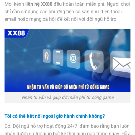
Mọi kênh
liên hệ XX88
đều hoàn toàn miễn phí. Người chơi
chỉ cần sử dụng các phương tiện có sẵn như điện thoại,
email hoặc mạng xã hội để kết nối với đội ngũ hỗ trợ.
Nhận tư vấn và giúp đỡ miễn phí từ cổng game
Tôi có thể kết nối ngoài giờ hành chính không?
Có. Đội ngũ hỗ trợ hoạt động 24/7, đảm bảo rằng bạn luôn
nhận được sự trợ giúp bất kể thời gian nào trong ngày. Hãy