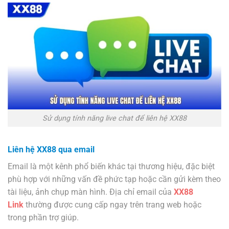
Sử dụng tính năng live chat để liên hệ XX88
Liên hệ XX88 qua email
Email là một kênh phổ biến khác tại thương hiệu, đặc biệt
phù hợp với những vấn đề phức tạp hoặc cần gửi kèm theo
tài liệu, ảnh chụp màn hình. Địa chỉ email của
XX88
Link
thường được cung cấp ngay trên trang web hoặc
trong phần trợ giúp.