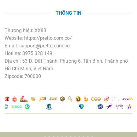
THÔNG TIN
Thương hiệu: XX88
Website: https://pretto.com.co/
Email: support@pretto.com.co
Hotline: 0975 328 149
Địa chỉ: 53 Đ. Đất Thánh, Phường 6, Tân Bình, Thành phố
Hồ Chí Minh, Việt Nam
Zipcode: 700000