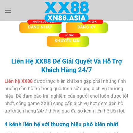
Skip
to
content
ĐĂNG NHẬP
ĐĂNG KÝ
KHUYẾN MÃI
Liên Hệ XX88 Để Giải Quyết Và Hỗ Trợ
Khách Hàng 24/7
Liên hệ XX88
được thực hiện khi bạn gặp phải những tình
huống cần hỗ trợ trong quá trình sử dụng dịch vụ thương
hiệu. Để đảm bảo trải nghiệm của người chơi luôn được tốt
nhất, cổng game XX88 cung cấp dịch vụ hot đem đến hỗ
trợ khách hàng 24/7 thông qua đa số kênh liên hệ tiện lợi.
4 kênh liên hệ với thương hiệu phổ biến nhất