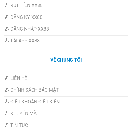
🔝 RÚT TIỀN XX88
🔝 ĐĂNG KÝ XX88
🔝 ĐĂNG NHẬP XX88
🔝 TẢI APP XX88
VỀ CHÚNG TÔI
🔝 LIÊN HỆ
🔝 CHÍNH SÁCH BẢO MẬT
🔝 ĐIỀU KHOẢN ĐIỀU KIỆN
🔝 KHUYẾN MÃI
🔝 TIN TỨC