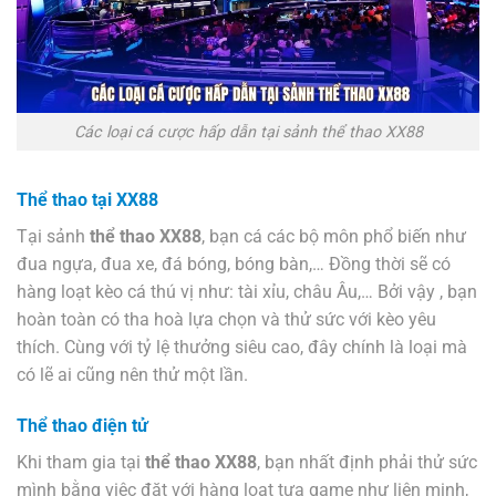
Các loại cá cược hấp dẫn tại sảnh thể thao XX88
Thể thao tại XX88
Tại sảnh
thể thao XX88
, bạn cá các bộ môn phổ biến như
đua ngựa, đua xe, đá bóng, bóng bàn,… Đồng thời sẽ có
hàng loạt kèo cá thú vị như: tài xỉu, châu Âu,… Bởi vậy , bạn
hoàn toàn có tha hoà lựa chọn và thử sức với kèo yêu
thích. Cùng với tỷ lệ thưởng siêu cao, đây chính là loại mà
có lẽ ai cũng nên thử một lần.
Thể thao điện tử
Khi tham gia tại
thể thao XX88
, bạn nhất định phải thử sức
mình bằng việc đặt với hàng loạt tựa game như liên minh,