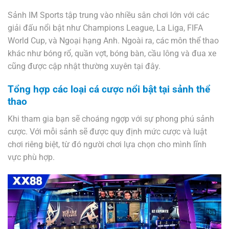
Sảnh IM Sports tập trung vào nhiều sân chơi lớn với các
giải đấu nổi bật như Champions League, La Liga, FIFA
World Cup, và Ngoại hạng Anh. Ngoài ra, các môn thể thao
khác như bóng rổ, quần vợt, bóng bàn, cầu lông và đua xe
cũng được cập nhật thường xuyên tại đây.
Tổng hợp các loại cá cược nổi bật tại sảnh thể
thao
Khi tham gia bạn sẽ choáng ngợp với sự phong phú sảnh
cược. Với mỗi sảnh sẽ được quy định mức cược và luật
chơi riêng biệt, từ đó người chơi lựa chọn cho mình lĩnh
vực phù hợp.