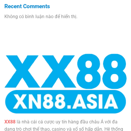
Recent Comments
Không có bình luận nào để hiển thị.
XX88
là nhà cái cá cược uy tín hàng đầu châu Á với đa
dạng trò chơi thể thao, casino và xổ số hấp dẫn. Hệ thống