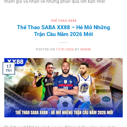
tham gia và nhận về những phần quà lớn bạn nhé!
THỂ THAO XX88
Thể Thao SABA XX88 – Hé Mở Những
Trận Cầu Năm 2026 Mới
POSTED ON
17/01/2026
BY
ADMIN
17
Th1