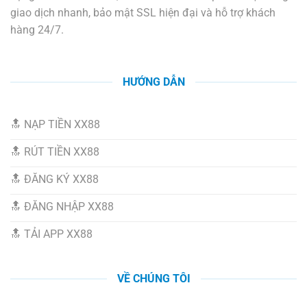
giao dịch nhanh, bảo mật SSL hiện đại và hỗ trợ khách
hàng 24/7.
HƯỚNG DẪN
🔝 NẠP TIỀN XX88
🔝 RÚT TIỀN XX88
🔝 ĐĂNG KÝ XX88
🔝 ĐĂNG NHẬP XX88
🔝 TẢI APP XX88
VỀ CHÚNG TÔI