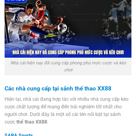
Nhà cái hiện nay đã cung cấp phong phú mức cược và kèo
chơi
Các nhà cung cấp tại sảnh thể thao XX88
Hiện tại, nhà cái đang hợp tác với nhiều nhà cung cấp kèo
cược chất lượng để mang đến trải nghiệm tốt nhất cho
người chơi. Dưới đây là một số cái tên nổi bật tại sảnh
cược
thể thao XX88
:
SABA Sports