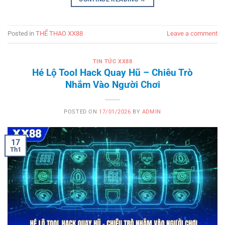
Posted in
THỂ THAO XX88
Leave a comment
TIN TỨC XX88
Hé Lộ Tool Hack Quay Hũ – Chiêu Trò
Nhắm Vào Người Chơi
POSTED ON
17/01/2026
BY
ADMIN
17
Th1