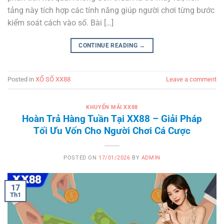
tảng này tích hợp các tính năng giúp người chơi từng bước
kiểm soát cách vào số. Bài […]
CONTINUE READING
→
Posted in
XỔ SỐ XX88
Leave a comment
KHUYẾN MÃI XX88
Hoàn Trả Hàng Tuần Tại XX88 – Giải Pháp
Tối Ưu Vốn Cho Người Chơi Cá Cược
POSTED ON
17/01/2026
BY
ADMIN
17
Th1