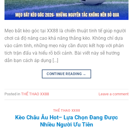
Mẹo bắt kèo góc tại XX88 là chiến thuật tinh tế giúp người
chơi cá độ nâng cao khả năng thắng kèo. Không chỉ dựa
vào cảm tính, những mẹo này cần được kết hợp với phân
tích trận đấu và hiểu rõ bối cảnh. Bài viết này sẽ hướng
dẫn bạn cách áp dụng […]
CONTINUE READING
→
Posted in
THỂ THAO XX88
Leave a comment
THỂ THAO XX88
Kèo Châu Âu Hot– Lựa Chọn Đang Được
Nhiều Người Ưu Tiên