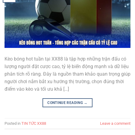
Kèo bóng hot tuần tại XX88 là tập hợp những trận đấu có
lượng người đặt cược cao, tỷ lệ biến động mạnh và dữ liệu
phân tích rõ ràng. Đây là nguồn tham khảo quan trọng giúp
người chơi nắm bắt xu hướng thị trường, chọn đúng thời
điểm vào kèo và tối ưu khả […]
CONTINUE READING
→
Posted in
TIN TỨC XX88
Leave a comment