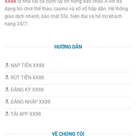
XX88
là nhà cái cá cược uy tín hàng đầu châu Á với đa
dạng trò chơi thể thao, casino và xổ số hấp dẫn. Hệ thống
giao dịch nhanh, bảo mật SSL hiện đại và hỗ trợ khách
hàng 24/7.
HƯỚNG DẪN
🔝 NẠP TIỀN XX88
🔝 RÚT TIỀN XX88
🔝 ĐĂNG KÝ XX88
🔝 ĐĂNG NHẬP XX88
🔝 TẢI APP XX88
VỀ CHÚNG TÔI