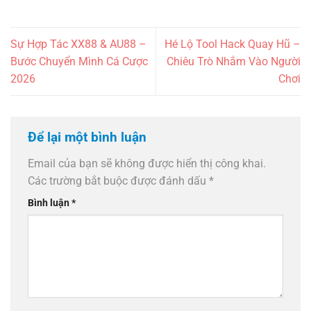
Sự Hợp Tác XX88 & AU88 –
Hé Lộ Tool Hack Quay Hũ –
Bước Chuyển Mình Cá Cược
Chiêu Trò Nhắm Vào Người
2026
Chơi
Để lại một bình luận
Email của bạn sẽ không được hiển thị công khai.
Các trường bắt buộc được đánh dấu
*
Bình luận
*