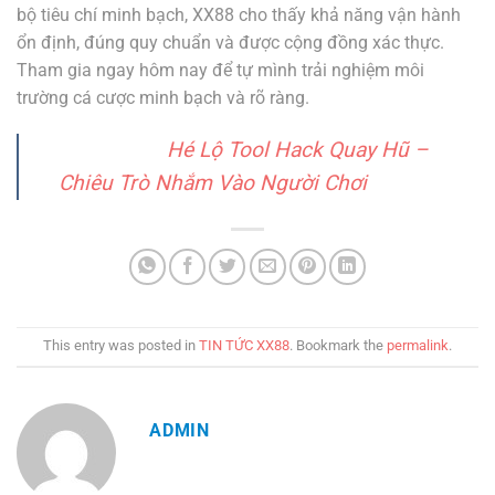
bộ tiêu chí minh bạch, XX88 cho thấy khả năng vận hành
ổn định, đúng quy chuẩn và được cộng đồng xác thực.
Tham gia ngay hôm nay để tự mình trải nghiệm môi
trường cá cược minh bạch và rõ ràng.
Xem thêm:
Hé Lộ Tool Hack Quay Hũ –
Chiêu Trò Nhắm Vào Người Chơi
This entry was posted in
TIN TỨC XX88
. Bookmark the
permalink
.
ADMIN