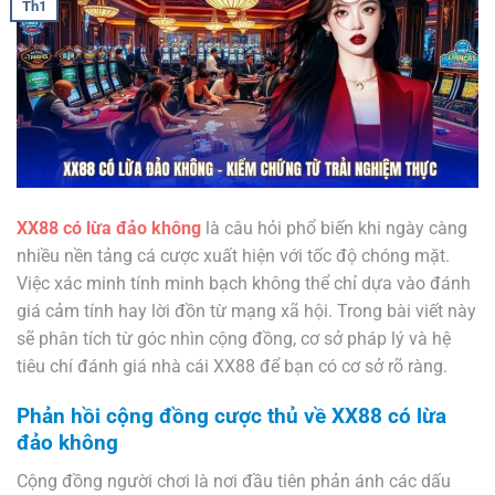
Th1
XX88 có lừa đảo không
là câu hỏi phổ biến khi ngày càng
nhiều nền tảng cá cược xuất hiện với tốc độ chóng mặt.
Việc xác minh tính minh bạch không thể chỉ dựa vào đánh
giá cảm tính hay lời đồn từ mạng xã hội. Trong bài viết này
sẽ phân tích từ góc nhìn cộng đồng, cơ sở pháp lý và hệ
tiêu chí đánh giá nhà cái XX88 để bạn có cơ sở rõ ràng.
Phản hồi cộng đồng cược thủ về XX88 có lừa
đảo không
Cộng đồng người chơi là nơi đầu tiên phản ánh các dấu