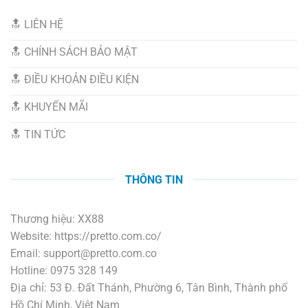
🔝 LIÊN HỆ
🔝 CHÍNH SÁCH BẢO MẬT
🔝 ĐIỀU KHOẢN ĐIỀU KIỆN
🔝 KHUYẾN MÃI
🔝 TIN TỨC
THÔNG TIN
Thương hiệu: XX88
Website: https://pretto.com.co/
Email: support@pretto.com.co
Hotline: 0975 328 149
Địa chỉ: 53 Đ. Đất Thánh, Phường 6, Tân Bình, Thành phố
Hồ Chí Minh, Việt Nam