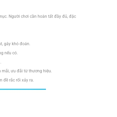
mục. Người chơi cần hoàn tất đầy đủ, đặc
ật, gây khó đoán.
ng nếu có.
g.
n mãi, ưu đãi từ thương hiệu.
 đề rắc rối xảy ra.