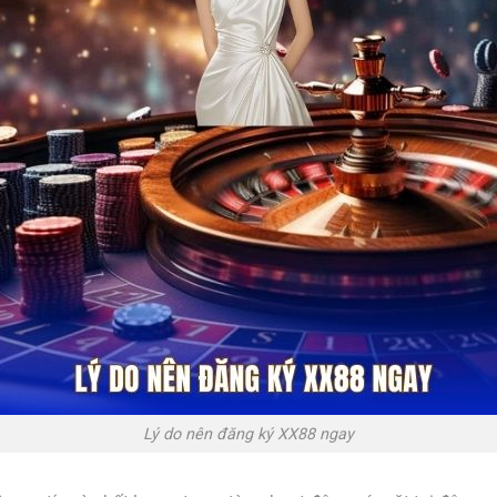
Lý do nên đăng ký XX88 ngay