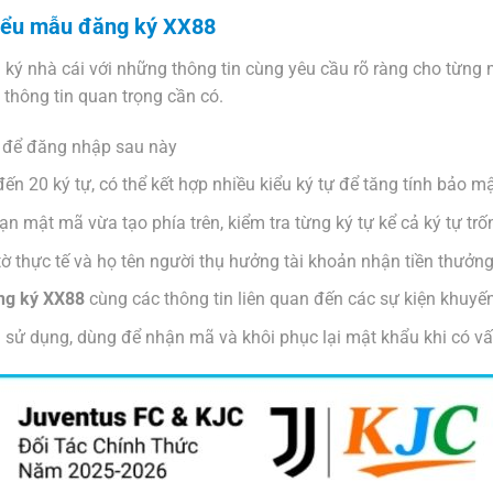
 biểu mẫu đăng ký XX88
ký nhà cái với những thông tin cùng yêu cầu rõ ràng cho từng 
 thông tin quan trọng cần có.
g để đăng nhập sau này
 20 ký tự, có thể kết hợp nhiều kiểu ký tự để tăng tính bảo m
 mật mã vừa tạo phía trên, kiểm tra từng ký tự kể cả ký tự trố
tờ thực tế và họ tên người thụ hưởng tài khoản nhận tiền thưởn
ng ký XX88
cùng các thông tin liên quan đến các sự kiện khuyế
g sử dụng, dùng để nhận mã và khôi phục lại mật khẩu khi có vấn