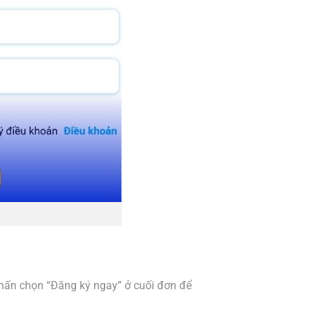
Nhấn chọn “Đăng ký ngay” ở cuối đơn để