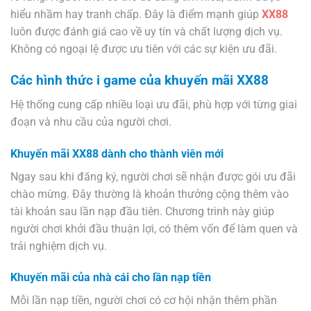
hiểu nhầm hay tranh chấp. Đây là điểm mạnh giúp
XX88
luôn được đánh giá cao về uy tín và chất lượng dịch vụ.
Không có ngoại lệ được ưu tiên với các sự kiện ưu đãi.
Các hình thức i game của khuyến mãi XX88
Hệ thống cung cấp nhiều loại ưu đãi, phù hợp với từng giai
đoạn và nhu cầu của người chơi.
Khuyến mãi XX88 dành cho thành viên mới
Ngay sau khi đăng ký, người chơi sẽ nhận được gói ưu đãi
chào mừng. Đây thường là khoản thưởng cộng thêm vào
tài khoản sau lần nạp đầu tiên. Chương trình này giúp
người chơi khởi đầu thuận lợi, có thêm vốn để làm quen và
trải nghiệm dịch vụ.
Khuyến mãi của nhà cái cho lần nạp tiền
Mỗi lần nạp tiền, người chơi có cơ hội nhận thêm phần