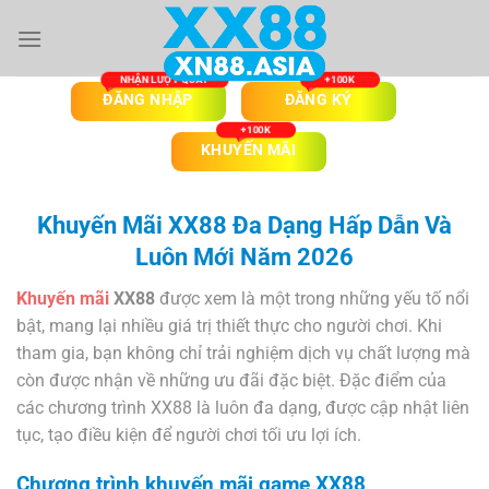
Skip
to
content
ĐĂNG NHẬP
ĐĂNG KÝ
KHUYẾN MÃI
Khuyến Mãi XX88 Đa Dạng Hấp Dẫn Và
Luôn Mới Năm 2026
Khuyến mãi
XX88
được xem là một trong những yếu tố nổi
bật, mang lại nhiều giá trị thiết thực cho người chơi. Khi
tham gia, bạn không chỉ trải nghiệm dịch vụ chất lượng mà
còn được nhận về những ưu đãi đặc biệt. Đặc điểm của
các chương trình XX88 là luôn đa dạng, được cập nhật liên
tục, tạo điều kiện để người chơi tối ưu lợi ích.
Chương trình khuyến mãi game XX88