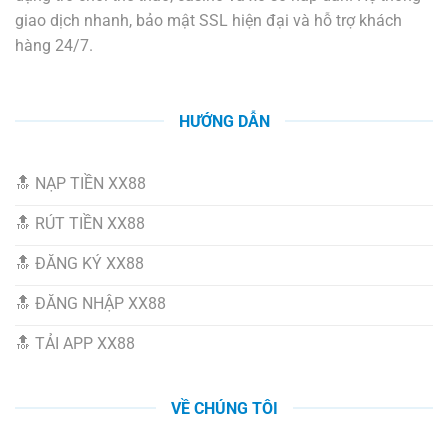
giao dịch nhanh, bảo mật SSL hiện đại và hỗ trợ khách
hàng 24/7.
HƯỚNG DẪN
🔝 NẠP TIỀN XX88
🔝 RÚT TIỀN XX88
🔝 ĐĂNG KÝ XX88
🔝 ĐĂNG NHẬP XX88
🔝 TẢI APP XX88
VỀ CHÚNG TÔI