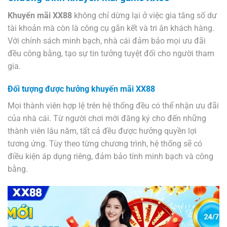
Khuyến mãi XX88
không chỉ dừng lại ở việc gia tăng số dư
tài khoản mà còn là công cụ gắn kết và tri ân khách hàng.
Với chính sách minh bạch, nhà cái đảm bảo mọi ưu đãi
đều công bằng, tạo sự tin tưởng tuyệt đối cho người tham
gia.
Đối tượng được hưởng khuyến mãi XX88
Mọi thành viên hợp lệ trên hệ thống đều có thể nhận ưu đãi
của nhà cái. Từ người chơi mới đăng ký cho đến những
thành viên lâu năm, tất cả đều được hưởng quyền lợi
tương ứng. Tùy theo từng chương trình, hệ thống sẽ có
điều kiện áp dụng riêng, đảm bảo tính minh bạch và công
bằng.