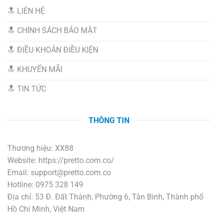
🔝 LIÊN HỆ
🔝 CHÍNH SÁCH BẢO MẬT
🔝 ĐIỀU KHOẢN ĐIỀU KIỆN
🔝 KHUYẾN MÃI
🔝 TIN TỨC
THÔNG TIN
Thương hiệu: XX88
Website: https://pretto.com.co/
Email: support@pretto.com.co
Hotline: 0975 328 149
Địa chỉ: 53 Đ. Đất Thánh, Phường 6, Tân Bình, Thành phố
Hồ Chí Minh, Việt Nam