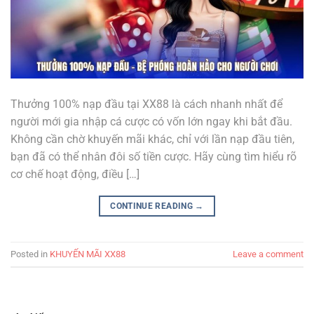
Thưởng 100% nạp đầu tại XX88 là cách nhanh nhất để
người mới gia nhập cá cược có vốn lớn ngay khi bắt đầu.
Không cần chờ khuyến mãi khác, chỉ với lần nạp đầu tiên,
bạn đã có thể nhân đôi số tiền cược. Hãy cùng tìm hiểu rõ
cơ chế hoạt động, điều […]
CONTINUE READING
→
Posted in
KHUYẾN MÃI XX88
Leave a comment