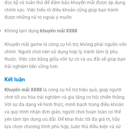
đọc kỹ và tuân thủ để đảm bảo khuyến mãi được áp dụng
chính xác. Việc hiểu rõ điều khoản cũng giúp bạn tránh
được những rủi ro ngoài ý muốn.
Không lạm dụng
khuyến mãi XX88
Khuyến mãi game là công cụ hỗ trợ, không phải nguồn vốn
chính. Người chơi nên sử dụng hợp lý, tránh tâm lý phụ
thuộc. Việc cân bằng giữa vốn tự có và ưu đãi sẽ giúp bạn
trải nghiệm bền vững hơn.
Kết luận
Khuyến mãi XX88
là công cụ hỗ trợ hiệu quả, giúp người
chơi tối ưu hóa trải nghiệm và gia tăng cơ hội chiến thắng.
Với sự đa dạng về hình thức, minh bạch trong điều khoản
và quy trình nhận đơn giản, người chơi hoàn toàn có thể
yên tâm tận dụng ưu đãi. Để khai thác tối đa giá trị, hãy
lựa chọn chương trình phù hợp, tuân thủ điều kiện và sử