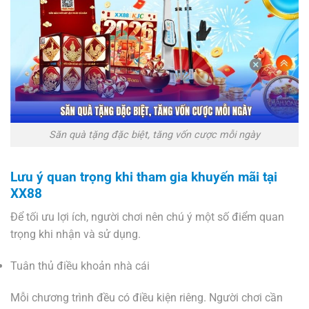
Săn quà tặng đặc biệt, tăng vốn cược mỗi ngày
Lưu ý quan trọng khi tham gia khuyến mãi tại
XX88
Để tối ưu lợi ích, người chơi nên chú ý một số điểm quan
trọng khi nhận và sử dụng.
Tuân thủ điều khoản nhà cái
Mỗi chương trình đều có điều kiện riêng. Người chơi cần