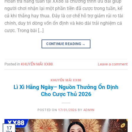
Hoàn trả hàng tuần tại XX88 là chương trình ưu đãi giúp
người chơi nhận lại một phần tiền đã cược trong tuần, kể
cả khi thắng hay thua. Đây là cơ chế hỗ trợ giảm rủi ro tài
chính, duy trì dòng vốn ổn định và kéo dài trải nghiệm cá
cược. Trong bài […]
CONTINUE READING
→
Posted in
KHUYẾN MÃI XX88
Leave a comment
KHUYẾN MÃI XX88
Lì Xì Hằng Ngày– Nguồn Thưởng Ổn Định
Cho Cược Thủ 2026
POSTED ON
17/01/2026
BY
ADMIN
17