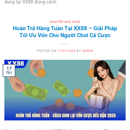
dụng tại XX88 đúng cách.
KHUYẾN MÃI XX88
Hoàn Trả Hàng Tuần Tại XX88 – Giải Pháp
Tối Ưu Vốn Cho Người Chơi Cá Cược
POSTED ON
17/01/2026
BY
ADMIN
17
Th1