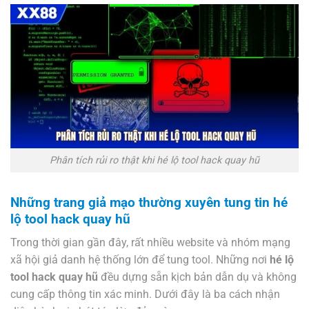
Phân tích rủi ro thật khi hé lộ tool hack quay hũ
Những trang giả mạo thường xuyên tung tin hé
lộ tool hack quay hũ
Trong thời gian gần đây, rất nhiều website và nhóm mạng
xã hội giả danh hệ thống lớn để tung tool. Những nơi
hé lộ
tool hack quay hũ
đều dựng sẵn kịch bản dẫn dụ và không
cung cấp thông tin xác minh. Dưới đây là ba cách nhận