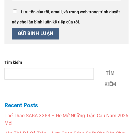
Lưu tên của tôi, email, và trang web trong trình duyệt
này cho lần bình luận kế tiếp của tôi.
Tìm kiếm
TÌM
KIẾM
Recent Posts
Thể Thao SABA XX88 – Hé Mở Những Trận Cầu Năm 2026
Mới