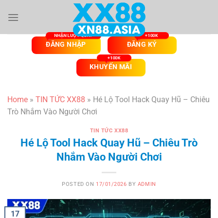
Skip
to
content
ĐĂNG NHẬP
ĐĂNG KÝ
KHUYẾN MÃI
Home
»
TIN TỨC XX88
»
Hé Lộ Tool Hack Quay Hũ – Chiêu
Trò Nhắm Vào Người Chơi
TIN TỨC XX88
Hé Lộ Tool Hack Quay Hũ – Chiêu Trò
Nhắm Vào Người Chơi
POSTED ON
17/01/2026
BY
ADMIN
17