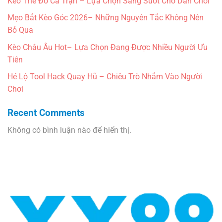
Kèo Thẻ Đỏ Cả Trận – Lựa Chọn Sáng Suốt Cho Dân Chơi
Mẹo Bắt Kèo Góc 2026– Những Nguyên Tắc Không Nên
Bỏ Qua
Kèo Châu Âu Hot– Lựa Chọn Đang Được Nhiều Người Ưu
Tiên
Hé Lộ Tool Hack Quay Hũ – Chiêu Trò Nhắm Vào Người
Chơi
Recent Comments
Không có bình luận nào để hiển thị.