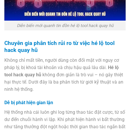
Diễn biến mới quanh tin đồn hé lộ tool hack quay hũ
Chuyên gia phân tích rủi ro từ việc hé lộ tool
hack quay hũ
Không chỉ mất tiền, người dùng còn đối mặt với nguy cơ
pháp lý, bị khoá tài khoản và chịu hậu quả lâu dài.
Hé lộ
tool hack quay hũ
không đơn giản là trò vui – nó gây thiệt
hại thực tế. Dưới đây là ba phân tích từ giới kỹ thuật và an
ninh hệ thống.
Dễ bị phát hiện gian lận
Hệ thống nhà cái luôn ghi log từng thao tác đặt cược, từ số
dư đến chuỗi hành vi lặp. Khi phát hiện hành vi bất thường
như tăng thưởng đột ngột hoặc thời gian thao tác ngắn bất