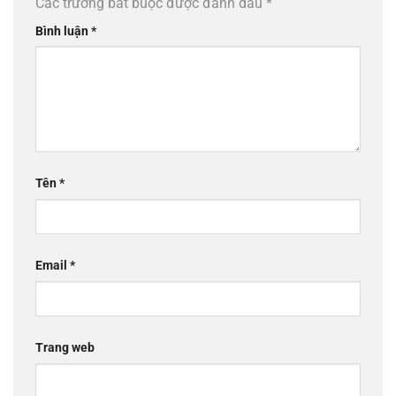
Các trường bắt buộc được đánh dấu
*
Bình luận
*
Tên
*
Email
*
Trang web