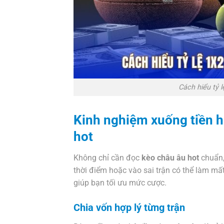
Cách hiểu tỷ 
Kinh nghiệm xuống tiền 
hot
Không chỉ cần đọc
kèo châu âu hot
chuẩn,
thời điểm hoặc vào sai trận có thể làm mất
giúp bạn tối ưu mức cược.
Chia vốn hợp lý từng trận