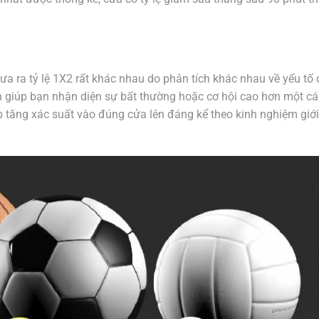
ưa ra tỷ lệ 1X2 rất khác nhau do phân tích khác nhau về yếu tố 
lớn giúp bạn nhận diện sự bất thường hoặc cơ hội cao hơn một c
úp tăng xác suất vào đúng cửa lên đáng kể theo kinh nghiệm giới