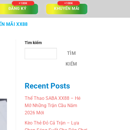
ĐĂNG KÝ
KHUYẾN MÃI
ẾN MÃI XX88
Tìm kiếm
TÌM
KIẾM
Recent Posts
Thể Thao SABA XX88 – Hé
Mở Những Trận Cầu Năm
2026 Mới
Kèo Thẻ Đỏ Cả Trận – Lựa