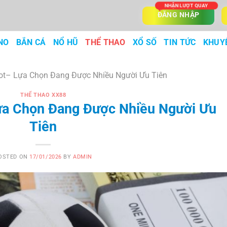
ĐĂNG NHẬP
NO
BẮN CÁ
NỔ HŨ
THỂ THAO
XỔ SỐ
TIN TỨC
KHUY
ot– Lựa Chọn Đang Được Nhiều Người Ưu Tiên
THỂ THAO XX88
ựa Chọn Đang Được Nhiều Người Ưu
Tiên
OSTED ON
17/01/2026
BY
ADMIN