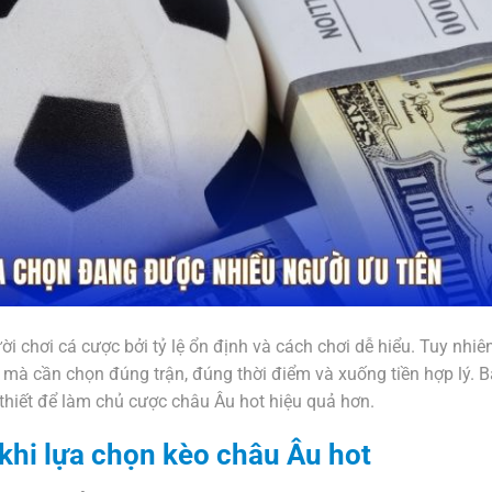
i chơi cá cược bởi tỷ lệ ổn định và cách chơi dễ hiểu. Tuy nhiên
à cần chọn đúng trận, đúng thời điểm và xuống tiền hợp lý. B
thiết để làm chủ cược châu Âu hot hiệu quả hơn.
khi lựa chọn kèo châu Âu hot