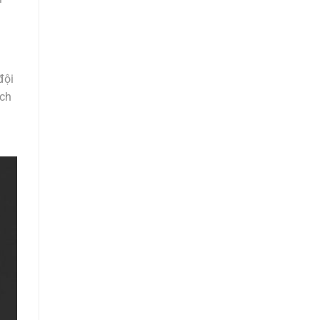
đội
ách