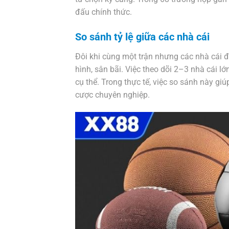
đấu chính thức.
So sánh tỷ lệ giữa các nhà cái
Đôi khi cùng một trận nhưng các nhà cái đ
hình, sân bãi. Việc theo dõi 2–3 nhà cái 
cụ thể. Trong thực tế, việc so sánh này gi
cược chuyên nghiệp.