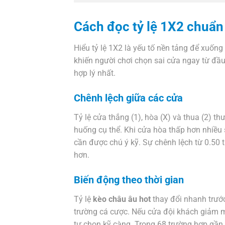
Cách đọc tỷ lệ 1X2 chuẩn
Hiểu tỷ lệ 1X2 là yếu tố nền tảng để xuống
khiến người chơi chọn sai cửa ngay từ đầu
hợp lý nhất.
Chênh lệch giữa các cửa
Tỷ lệ cửa thắng (1), hòa (X) và thua (2) 
huống cụ thể. Khi cửa hòa thấp hơn nhiều s
cần được chú ý kỹ. Sự chênh lệch từ 0.50 t
hơn.
Biến động theo thời gian
Tỷ lệ
kèo châu âu hot
thay đổi nhanh trước
trường cá cược. Nếu cửa đội khách giảm mạ
tư chọn kỹ càng. Trong 68 trường hợp gần 