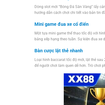
Dòng slot mới “Bóng Đá Săn Vàng” lấy cảm
hướng dẫn cách chơi chi tiết vào bản tin đ
Mini game đua xe cổ điển
Một tựa mini game thể thao tốc độ với hình
bảng xếp hạng theo tuần. Sự kiện đua xe di
Bàn cược lật thẻ nhanh
Loại hình baccarat tốc độ mới, lật thẻ sau 
để người chơi làm quen dễ hơn. Trò chơi ph