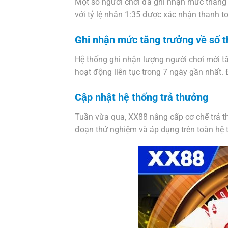
Một số người chơi đã ghi nhận mức thắng c
với tỷ lệ nhân 1:35 được xác nhận thanh 
Ghi nhận mức tăng trưởng về số t
Hệ thống ghi nhận lượng người chơi mới tă
hoạt động liên tục trong 7 ngày gần nhất.
Cập nhật hệ thống trả thưởng
Tuần vừa qua, XX88 nâng cấp cơ chế trả thư
đoạn thử nghiệm và áp dụng trên toàn hệ t