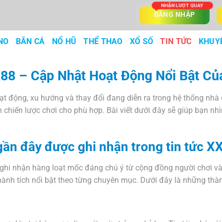
ĐĂNG NHẬP
NO
BẮN CÁ
NỔ HŨ
THỂ THAO
XỔ SỐ
TIN TỨC
KHUY
88 – Cập Nhật Hoạt Động Nổi Bật C
ạt động, xu hướng và thay đổi đang diễn ra trong hệ thống nhà 
h chiến lược chơi cho phù hợp. Bài viết dưới đây sẽ giúp bạn nh
gần đây được ghi nhận trong tin tức X
ghi nhận hàng loạt mốc đáng chú ý từ cộng đồng người chơi v
ành tích nổi bật theo từng chuyên mục. Dưới đây là những thàn