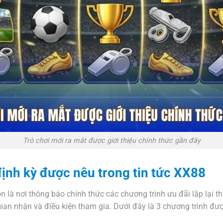
Trò chơi mới ra mắt được giới thiệu chính thức gần đây
định kỳ được nêu trong tin tức XX88
 là nơi thông báo chính thức các chương trình ưu đãi lặp lại t
gian nhận và điều kiện tham gia. Dưới đây là 3 chương trình đư