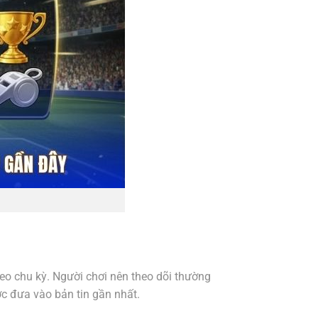
heo chu kỳ. Người chơi nên theo dõi thường
ợc đưa vào bản tin gần nhất.