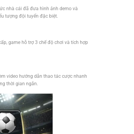
 tức nhà cái đã đưa hình ảnh demo và
ểu tượng đội tuyển đặc biệt.
cấp, game hỗ trợ 3 chế độ chơi và tích hợp
èm video hướng dẫn thao tác cược nhanh
ng thời gian ngắn.