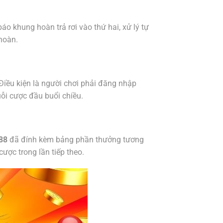
áo khung hoàn trả rơi vào thứ hai, xử lý tự
hoàn.
 Điều kiện là người chơi phải đăng nhập
ỗi cược đầu buổi chiều.
88
đã đính kèm bảng phần thưởng tương
ược trong lần tiếp theo.