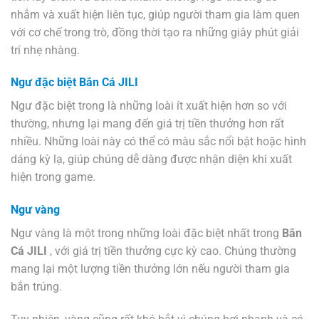
nhắm và xuất hiện liên tục, giúp người tham gia làm quen
với cơ chế trong trò, đồng thời tạo ra những giây phút giải
trí nhẹ nhàng.
Ngư đặc biệt Bắn Cá JILI
Ngư đặc biệt trong là những loài ít xuất hiện hơn so với
thường, nhưng lại mang đến giá trị tiền thưởng hơn rất
nhiều. Những loài này có thể có màu sắc nổi bật hoặc hình
dáng kỳ lạ, giúp chúng dễ dàng được nhận diện khi xuất
hiện trong game.
Ngư vàng
Ngư vàng là một trong những loài đặc biệt nhất trong
Bắn
Cá JILI
, với giá trị tiền thưởng cực kỳ cao. Chúng thường
mang lại một lượng tiền thưởng lớn nếu người tham gia
bắn trúng.