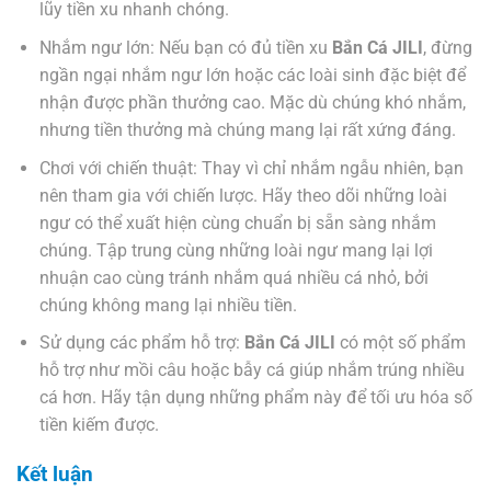
lũy tiền xu nhanh chóng.
Nhắm ngư lớn: Nếu bạn có đủ tiền xu
Bắn Cá JILI
, đừng
ngần ngại nhắm ngư lớn hoặc các loài sinh đặc biệt để
nhận được phần thưởng cao. Mặc dù chúng khó nhắm,
nhưng tiền thưởng mà chúng mang lại rất xứng đáng.
Chơi với chiến thuật: Thay vì chỉ nhắm ngẫu nhiên, bạn
nên tham gia với chiến lược. Hãy theo dõi những loài
ngư có thể xuất hiện cùng chuẩn bị sẵn sàng nhắm
chúng. Tập trung cùng những loài ngư mang lại lợi
nhuận cao cùng tránh nhắm quá nhiều cá nhỏ, bởi
chúng không mang lại nhiều tiền.
Sử dụng các phẩm hỗ trợ:
Bắn Cá JILI
có một số phẩm
hỗ trợ như mồi câu hoặc bẫy cá giúp nhắm trúng nhiều
cá hơn. Hãy tận dụng những phẩm này để tối ưu hóa số
tiền kiếm được.
Kết luận